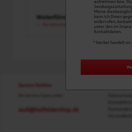
aufnehmen bzw. Sta
Sendungszustellung
Meine diesbezüglich
Weiterführender Link zu "Bomberjacke
kann ich Ihnen gege
widerrufen, kontakt
Sie wünschen eine Veredelung? Sprechen Sie u
unter den im Impr
Kontaktdaten.
* hierbei handelt es 
We
Service Hotline
Shop Servi
Ihr Service Team unter:
Datenschut
Kontaktform
audi@holfeldershop.de
Rücksendes
Versandkost