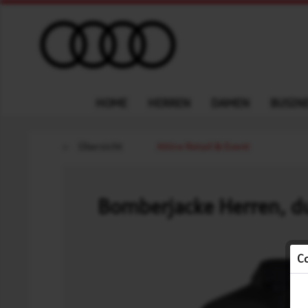
HOME
HERREN
DAMEN
BUSINE
Übersicht
Attire Retail & Event
Bomberjacke Herren, d
Co