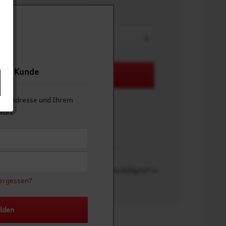
n
eits Kunde
In den
Warenkorb
Mail-Adresse und Ihrem
wort
AUDICF-39051-XS
0% recyceltes Nylon 380T
recyceltes Polyester, 10% Elasthan
mm Wassersäule), atmungsaktiv (6.000g/m² in
ergessen?
lden