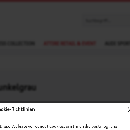
SS COLLECTION
ATTIRE RETAIL & EVENT
AUDI SPOR
unkelgrau
okie-Richtlinien
75,90 € *
zzgl. MwSt.
zzgl. Versandkoste
Diese Website verwendet Cookies, um Ihnen die bestmögliche
Lieferzeit ca. 2-5 Werkt