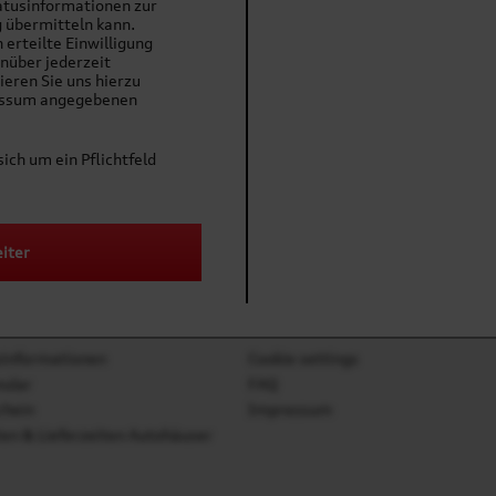
tusinformationen zur
 übermitteln kann.
 erteilte Einwilligung
 Herren, dunkelgrau"
nüber jederzeit
ieren Sie uns hierzu
ns an.
essum angegebenen
sich um ein Pflichtfeld
iter
ce
Informationen
zinformationen
Cookie settings
ular
FAQ
chein
Impressum
en & Lieferzeiten Autohäuser