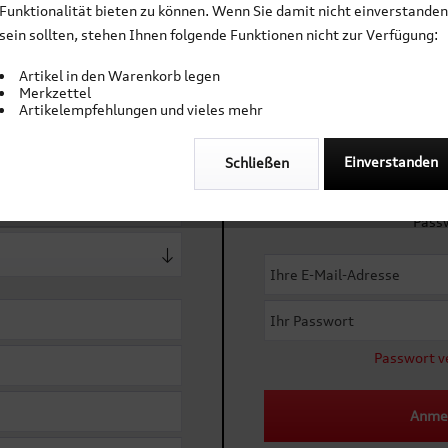
Funktionalität bieten zu können. Wenn Sie damit nicht einverstanden
Größe:
sein sollten, stehen Ihnen folgende Funktionen nicht zur Verfügung:
ommen im Shop Audi Corporate Fashio
Artikel in den Warenkorb legen
Merkzettel
Artikelempfehlungen und vieles mehr
 Neukunde
Ich bin ber
Einverstanden
Schließen
Merken
Einloggen mit Ihrer E-
Pass
Artikel-Nr.:
Material Innenfutter: 10
Material Oberstoff: 90% 
Farbe: schwarz
Wasserabweisend (6.000
24h)
Passwort v
Anme