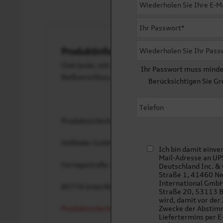
Produktinformationen "Bomberjacke H
Club Jacke, mit elastisches Strickbündchen an A
Ihr Passwort muss minde
Reißverschluss, winddicht
Berücksichtigen Sie Gr
Produktsicherheitsverordnung:
Holfelder GmbH
Ich bin damit einve
Mail-Adresse an UPS
Feringastraße 12 a/b
Deutschland Inc. & 
Straße 1, 41460 Ne
International GmbH
85774 Unterföhring
Straße 20, 53113 
wird, damit vor der
Produktsicherheitsverordnung@holfeldershop.de
Zwecke der Abstim
Liefertermins per E