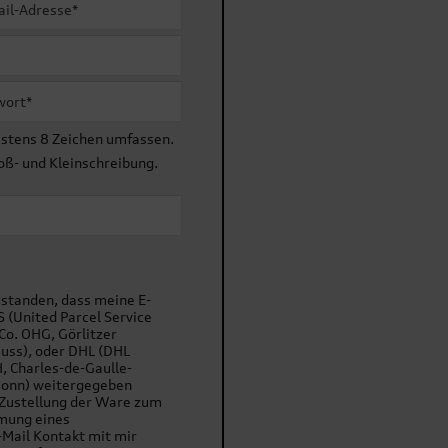
Beschreibung
erren, dunkelgrau"
rm und Saum, durchgehender Reißverschluss mit Kinnschutz, Innentas
stens 8 Zeichen umfassen.
oß- und Kleinschreibung.
rstanden, dass meine E-
 (United Parcel Service
Co. OHG, Görlitzer
uss), oder DHL (DHL
, Charles-de-Gaulle-
Bonn) weitergegeben
 Zustellung der Ware zum
mung eines
-Mail Kontakt mit mir